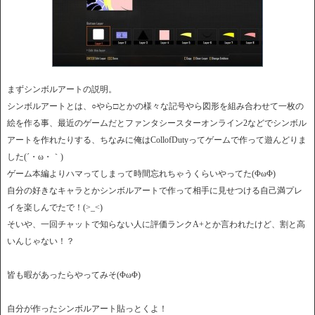
まずシンボルアートの説明。
シンボルアートとは、○やら□とかの様々な記号やら図形を組み合わせて一枚の
絵を作る事、最近のゲームだとファンタシースターオンライン2などでシンボル
アートを作れたりする、ちなみに俺はCollofDutyってゲームで作って遊んどりま
した(´・ω・｀)
ゲーム本編よりハマってしまって時間忘れちゃうくらいやってた(ΦωΦ)
自分の好きなキャラとかシンボルアートで作って相手に見せつける自己満プレ
イを楽しんでたで！(>_<)
そいや、一回チャットで知らない人に評価ランクA+とか言われたけど、割と高
いんじゃない！？
皆も暇があったらやってみそ(ΦωΦ)
自分が作ったシンボルアート貼っとくよ！