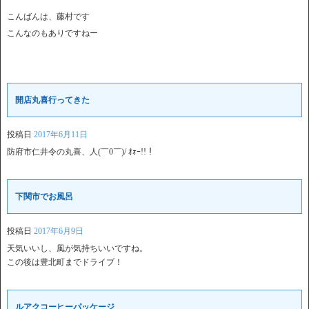
こんばんは、藤村です
こんなのもありですねー
開店丸喜行ってきた
投稿日
2017年6月11日
防府市仁井令の丸喜、人(￣0￣)/ ｵｫｰ!!！
下関市でお風呂
投稿日
2017年6月9日
天気いいし、風が気持ちいいですね。
この後は豊北町までドライブ！
ルアクコーヒーパッケージ