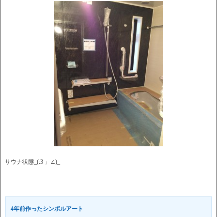
サウナ状態_(:3 」∠)_
4年前作ったシンボルアート