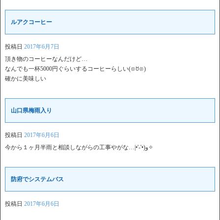
ルアクコーヒー
投稿日
2017年6月7日
頂き物のコーヒーなんだけど…
なんでも一杯5000円ぐらいするコーヒーらしい(⊙ꇴ⊙)
確かに美味しい
山口県梅雨入り
投稿日
2017年6月6日
今から１ヶ月半雨と相談しながらの工事やがな…‎‎|•'-'•)و✧
防府でシステムバス
投稿日
2017年6月6日