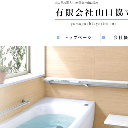
山口県梅雨入り|有限会社山口協立