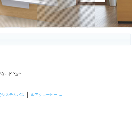
今から１ヶ月半雨と相談しながらの工事やがな…‎‎|•’-'•)و✧
でシステムバス
ルアクコーヒー
→