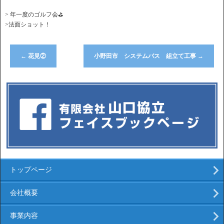
> 年一度のゴルフ会⛳️
>法面ショット！
←
花見②
小野田市 システムバス 組立て工事
→
トップページ
会社概要
事業内容