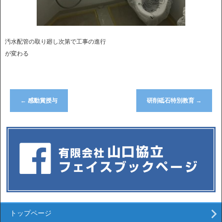
汚水配管の取り廻し次第で工事の進行
が変わる
←
感動賞授与
研削砥石特別教育
→
トップページ