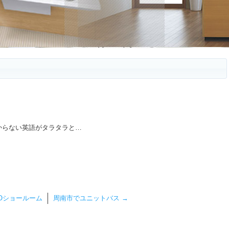
からない英語がタラタラと…
Oショールーム
周南市でユニットバス
→