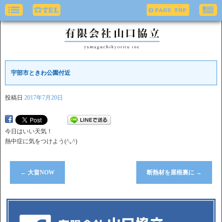
宇部市ときわ公園付近
投稿日
2017年7月20日
今日はいい天気！
熱中症に気をつけよう(^｡^)
←
大畠NOW
断熱材を屋根裏に
→