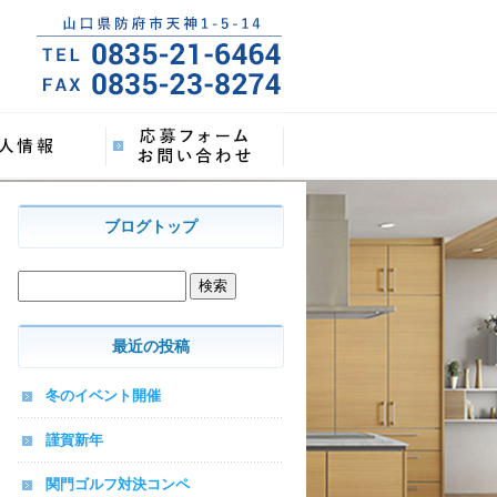
ブログトップ
最近の投稿
冬のイベント開催
謹賀新年
関門ゴルフ対決コンペ